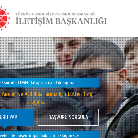
50 soruda CİMER kitapçığı için tıklayınız
k Yardımı ve Acil İhbarlarınız için Lütfen 112'yi
arayınız.
URU YAP
BAŞVURU SORGULA
evlet ile başvuru yapmak için tıklayınız.