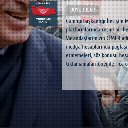
DUYURULAR
nüfus yapısının
Cumhurbaşkanlığı İletişim 
ak politikalara dair görüş ve
platformlarında resmi bir h
ebilirsiniz.
Vatandaşlarımızın CİMER adı
i 2026–2035 “Aile ve Nüfus 10
medya hesaplarında paylaşıla
rak Yönetime Katıl
etmemeleri, söz konusu hesa
an bölüme, değerli
tıklamamaları önemle rica o