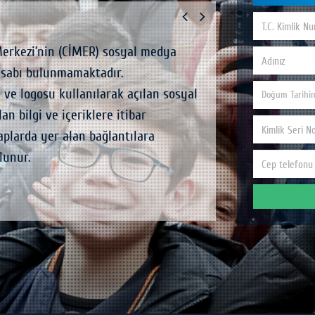
Merkezi’nin (CİMER) sosyal medya
Ülkemize yönelik ol
esabı bulunmamaktadır.
zengin kültürümüzün 
 ve logosu kullanılarak açılan sosyal
sağlıklı, etkin ve do
n bilgi ve içeriklere itibar
Başkanlığımız tarafı
plarda yer alan bağlantılara
ve projenin ilk adım
lunur.
bilinçlendirmek gaye
“Vatandaş Diplomat El
bilgi ve el kitabı içi