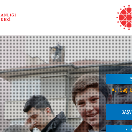
Acil Sağlı
BAŞV
E-D